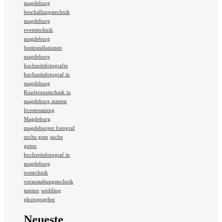
magdeburg
beschallungstechnik
magdeburg
eventtechnik
magdeburg
festinstallationen
magdeburg
hochzeitsfotografie
hochzeitsfotograf in
magdeburg
Konferenztechnik in
magdeburg mieten
livestreaming
Magdeburg
magdeburger fotograf
suche gute
suche
guten
hochzeitsfotograf in
magdeburg
tontechnik
veranstaltungstechnik
mieten
wedding
photographer
Neueste