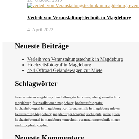
Verleih von Veranstaltungstechnik in Magdeburg
4. April 2022
Neueste Beiträge
Verleih von Veranstaltungstechnik in Magdeburg
Hochzeitsfotograf in Magdeburg
4×4 Offroad Geländewagen zur Miete
Schlagwörter
beamer mieten magdeburg
beschallungstechnik magdeburg
eventtechnik
magdeburg
festinstallationen magdeburg
hochzeitsfotografie
hochzeitsfotograf in magdeburg
Konferenztechnik in magdeburg mieten
livestreaming Magdeburg
magdeburger fotograf
suche gute
suche guten
hochzeitsfotograf in magdeburg
tontechnik
veranstaltungstechnik mieten
wedding photographer
Neueste Kommentare