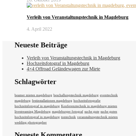
Verleih von Veranstaltungstechnik in Magdeburg
4. April 2022
Neueste Beiträge
Verleih von Veranstaltungstechnik in Magdeburg
Hochzeitsfotograf in Magdeburg
4×4 Offroad Geländewagen zur Miete
Schlagwörter
beamer mieten magdeburg
beschallungstechnik magdeburg
eventtechnik
magdeburg
festinstallationen magdeburg
hochzeitsfotografie
hochzeitsfotograf in magdeburg
Konferenztechnik in magdeburg mieten
livestreaming Magdeburg
magdeburger fotograf
suche gute
suche guten
hochzeitsfotograf in magdeburg
tontechnik
veranstaltungstechnik mieten
wedding photographer
Neueste Kommentare