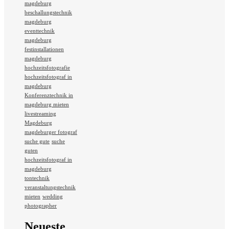
magdeburg
beschallungstechnik
magdeburg
eventtechnik
magdeburg
festinstallationen
magdeburg
hochzeitsfotografie
hochzeitsfotograf in
magdeburg
Konferenztechnik in
magdeburg mieten
livestreaming
Magdeburg
magdeburger fotograf
suche gute
suche
guten
hochzeitsfotograf in
magdeburg
tontechnik
veranstaltungstechnik
mieten
wedding
photographer
Neueste