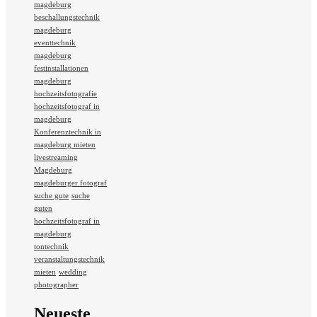
magdeburg
beschallungstechnik
magdeburg
eventtechnik
magdeburg
festinstallationen
magdeburg
hochzeitsfotografie
hochzeitsfotograf in
magdeburg
Konferenztechnik in
magdeburg mieten
livestreaming
Magdeburg
magdeburger fotograf
suche gute
suche
guten
hochzeitsfotograf in
magdeburg
tontechnik
veranstaltungstechnik
mieten
wedding
photographer
Neueste